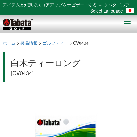
アイテムと知識でスコアアップをナビゲートする － タバタゴルフ
Select Language
Togg
navig
ホーム
>
製品情報
>
ゴルフティー
> GV0434
白木ティーロング
[GV0434]