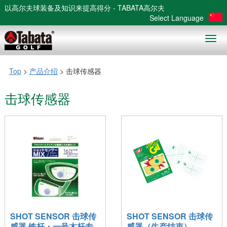
以高尔夫球装备及知识来提高得分 - TABATA高尔夫
Select Language
Togg
navig
Top
>
产品介绍
> 击球传感器
击球传感器
SHOT SENSOR 击球传
SHOT SENSOR 击球传
感器 铁杆・一号木杆专
感器（生产结束）