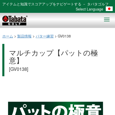
アイテムと知識でスコアアップをナビゲートする － タバタゴルフ
Select Language
Togg
navig
ホーム
>
製品情報
>
パター練習
> GV0138
マルチカップ【パットの極
意】
[GV0138]